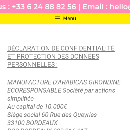
Skip
+33 6 24 88 82 56 | Email : hello@o
to
Menu
content
Mentions Légales
DÉCLARATION DE CONFIDENTIALITÉ
ET PROTECTION DES DONNÉES
PERSONNELLES :
MANUFACTURE D’ARABICAS GIRONDINE
ECORESPONSABLE Société par actions
simplifiée
Au capital de 10.000€
Siège social 60 Rue des Queyries
33100 BORDEAUX