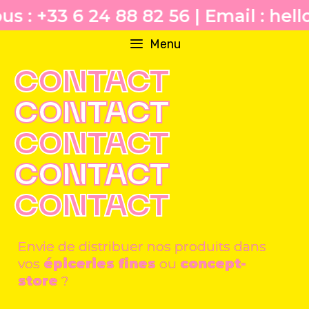
Skip
 +33 6 24 88 82 56 | Email : hello@
to
Menu
content
CONTACT
CONTACT
CONTACT
CONTACT
CONTACT
Envie de distribuer nos produits dans
vos
épiceries fines
ou
concept-
store
?